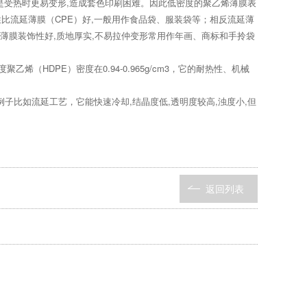
特别是受热时更易变形,造成套色印刷困难。因此低密度的聚乙烯薄膜表
性比流延薄膜（CPE）好,一般用作食品袋、服装袋等；相反流延薄
薄膜装饰性好,质地厚实,不易拉仲变形常用作年画、商标和手拎袋
烯（HDPE）密度在0.94-0.965g/cm3，它的耐热性、机械
子比如流延工艺，它能快速冷却,结晶度低,透明度较高,浊度小,但
返回列表