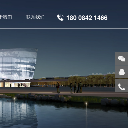
180 0842 1466
于我们
联系我们
关注
微信
在

线客
服
服务
热线
回到
顶部