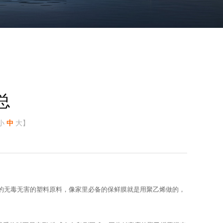
总
小
中
大
】
认的无毒无害的塑料原料，像家里必备的保鲜膜就是用聚乙烯做的，