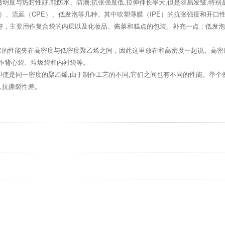
具有透明度与热封性好,能防水、防潮;抗张强度低,拉伸伸长率大,但是容易发皱,
E）、流延（CPE）、低发泡等几种。其中吹塑薄膜（IPE）的抗张强度和开口
膜好，主要用作复合袋的内层以及化妆品、酱菜和糕点的包装。补充一点：低发泡
3，它的性能夹在高密度与低密度聚乙烯之间，因此这里放在和高密度一起说。高密度聚乙
用作背心袋、垃圾袋和内衬袋等。
使是同一密度的聚乙烯,由于制作工艺的不同,它们之间也有不同的性能。举个例
,抗撕裂性差。