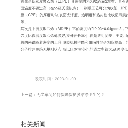
首先是低密度聚乙烯（LDPE）其密度约为0.92g/cm2左右。
面温度不要过高（在55摄氏度以内），制膜工艺可分为吹塑（IP
膜（CPE）的厚度均匀,表面光泽度、透明度和热封性比吹塑薄
等。
其次是中密度聚乙烯（MDPE）它的密度约在0.93~0.94g/cm
强度比低密度聚乙烯薄膜好,拉伸伸长率小,但是透明度差，主要
总的来说随着密度的上升,薄膜机械性能和阻隔性能会相应提高，即
分子排列更趋无规则状态,所以阻隔性较小,即透过率较大,延伸率低
发表时间：2023-01-09
上一篇：无尘车间如何保障保护膜洁净卫生的？
相关新闻