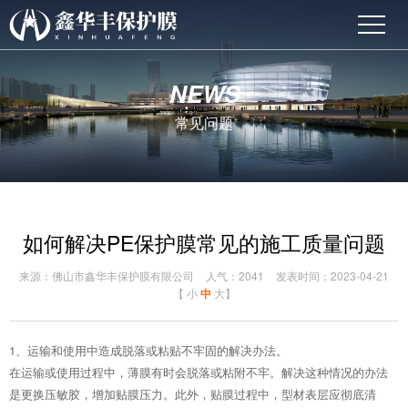
NEWS
常见问题
如何解决PE保护膜常见的施工质量问题
来源：佛山市鑫华丰保护膜有限公司
人气：2041
发表时间：2023-04-21
【
小
中
大
】
1、运输和使用中造成脱落或粘贴不牢固的解决办法。
在运输或使用过程中，薄膜有时会脱落或粘附不牢。解决这种情况的办法
是更换压敏胶，增加贴膜压力。此外，贴膜过程中，型材表层应彻底清