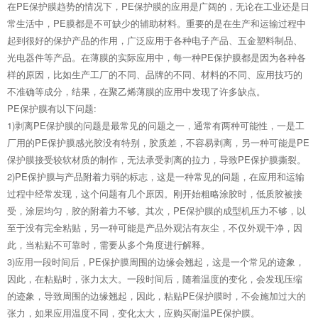
在PE保护膜趋势的情况下，PE保护膜的应用是广阔的，无论在工业还是日
常生活中，PE膜都是不可缺少的辅助材料。重要的是在生产和运输过程中
起到很好的保护产品的作用，广泛应用于各种电子产品、五金塑料制品、
光电器件等产品。在薄膜的实际应用中，每一种PE保护膜都是因为各种各
样的原因，比如生产工厂的不同、品牌的不同、材料的不同、应用技巧的
不准确等成分，结果，在聚乙烯薄膜的应用中发现了许多缺点。
PE保护膜有以下问题:
1)剥离PE保护膜的问题是最常见的问题之一，通常有两种可能性，一是工
厂用的PE保护膜感光胶没有特别，胶质差，不容易剥离，另一种可能是PE
保护膜接受较软材质的制作，无法承受剥离的拉力，导致PE保护膜撕裂。
2)PE保护膜与产品附着力弱的标志，这是一种常见的问题，在应用和运输
过程中经常发现，这个问题有几个原因。刚开始粗略涂胶时，低质胶被接
受，涂层均匀，胶的附着力不够。其次，PE保护膜的成型机压力不够，以
至于没有完全粘贴，另一种可能是产品外观沾有灰尘，不仅外观干净，因
此，当粘贴不可靠时，需要从多个角度进行解释。
3)应用一段时间后，PE保护膜周围的边缘会翘起，这是一个常见的迹象，
因此，在粘贴时，张力太大。一段时间后，随着温度的变化，会发现压缩
的迹象，导致周围的边缘翘起，因此，粘贴PE保护膜时，不会施加过大的
张力，如果应用温度不同，变化太大，应购买耐温PE保护膜。