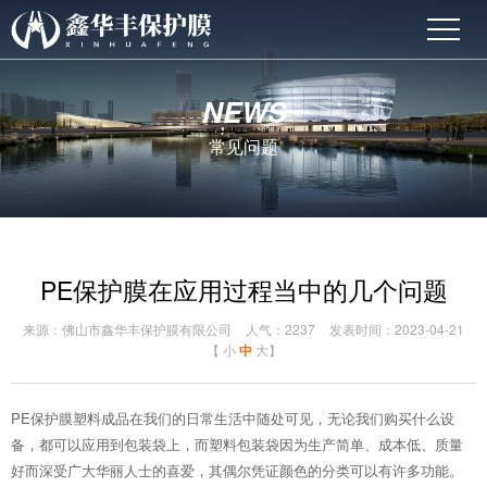
NEWS
常见问题
PE保护膜在应用过程当中的几个问题
来源：佛山市鑫华丰保护膜有限公司
人气：2237
发表时间：2023-04-21
【
小
中
大
】
PE保护膜塑料成品在我们的日常生活中随处可见，无论我们购买什么设
备，都可以应用到包装袋上，而塑料包装袋因为生产简单、成本低、质量
好而深受广大华丽人士的喜爱，其偶尔凭证颜色的分类可以有许多功能。