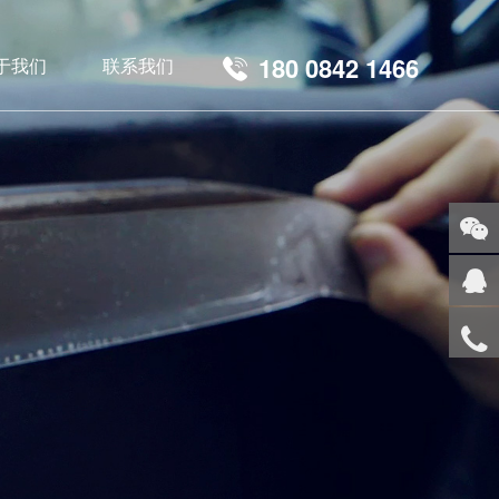
180 0842 1466
于我们
联系我们
关注
微信
在

线客
服
服务
热线
回到
顶部